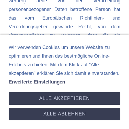
werden) Jede von der Verarbeitung
personenbezogener Daten betroffene Person hat
das vom Europäischen Richtlinien- und
Verordnungsgeber gewährte Recht, von dem
Verantwortlichen zu verlangen, dass die sie
betreffenden personenbezogenen Daten
Wir verwenden Cookies um unsere Website zu
unverzüglich gelöscht werden, sofern einer der
optimieren und Ihnen das bestmögliche Online-
folgenden Gründe zutrifft und soweit die
Erlebnis zu bieten. Mit dem Klick auf "Alle
Verarbeitung nicht erforderlich ist:Die
akzeptieren" erklären Sie sich damit einverstanden.
personenbezogenen Daten wurden für solche
Erweiterte Einstellungen
Zwecke erhoben oder auf sonstige Weise
verarbeitet, für welche sie nicht mehr notwendig
ALLE AKZEPTIEREN
sind.
ALLE ABLEHNEN
Die betroffene Person widerruft ihre Einwilligung,